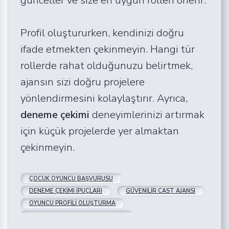
Profil oluştururken, kendinizi doğru
ifade etmekten çekinmeyin. Hangi tür
rollerde rahat olduğunuzu belirtmek,
ajansın sizi doğru projelere
yönlendirmesini kolaylaştırır. Ayrıca,
deneme çekimi
deneyimlerinizi artırmak
için küçük projelerde yer almaktan
çekinmeyin.
ÇOCUK OYUNCU BAŞVURUSU
DENEME ÇEKIMI İPUÇLARI
GÜVENILIR CAST AJANSI
OYUNCU PROFILI OLUŞTURMA
PROFESYONEL OYUNCU DESTEĞI
YASAL İZIN OYUNCULUK
BALIKESIR OYUNCU AJANSI