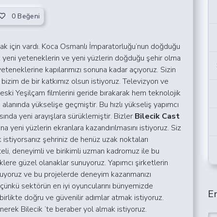
0
Beğeni
olmak için vardı. Koca Osmanlı İmparatorluğu’nun doğduğu
k yeni yeteneklerin ve yeni yüzlerin doğduğu şehir olma
 yeteneklerine kapılarımızı sonuna kadar açıyoruz. Sizin
bizim de bir katkımız olsun istiyoruz.
Televizyon ve
 eski Yeşilçam filmlerini geride bırakarak hem teknolojik
alanında yükselişe geçmiştir. Bu hızlı yükseliş yapımcı
sında yeni arayışlara sürüklemiştir. Bizler
Bilecik Cast
ana yeni yüzlerin ekranlara kazandırılmasını istiyoruz.
Siz
istiyorsanız şehriniz de henüz uzak noktaları
iteli, deneyimli ve birikimli uzman kadromuz ile bu
klere güzel olanaklar sunuyoruz. Yapımcı şirketlerin
şturuyoruz ve bu projelerde deneyim kazanmanızı
ç çünkü sektörün en iyi oyuncularını bünyemizde
En
irlikte doğru ve güvenilir adımlar atmak istiyoruz.
erek Bilecik ’te beraber yol almak istiyoruz.