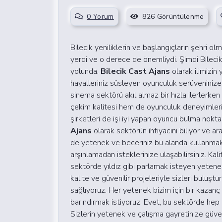
0 Yorum
826 Görüntülenme
Bilecik yeniliklerin ve başlangıçların şehri 
yerdi ve o derece de önemliydi.
Şimdi Bileci
yolunda.
Bilecik Cast Ajans
olarak ilimizin
hayalleriniz süsleyen oyunculuk serüveninize 
sinema sektörü akıl almaz bir hızla ilerlerken
çekim kalitesi hem de oyunculuk deneyimleri 
şirketleri de işi iyi yapan oyuncu bulma nokta
Ajans
olarak sektörün ihtiyacını biliyor ve ar
de yetenek ve beceriniz bu alanda kullanmak 
arşınlamadan isteklerinize ulaşabilirsiniz. Kal
sektörde yıldız gibi parlamak isteyen yetene
kalite ve güvenilir projeleriyle sizleri bulu
sağlıyoruz. Her yetenek bizim için bir kazan
barındırmak istiyoruz. Evet, bu sektörde hep b
Sizlerin yetenek ve çalışma gayretinize güven