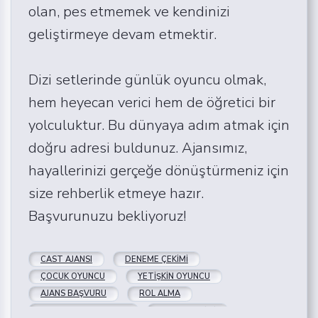
olan, pes etmemek ve kendinizi
geliştirmeye devam etmektir.
Dizi setlerinde günlük oyuncu olmak,
hem heyecan verici hem de öğretici bir
yolculuktur. Bu dünyaya adım atmak için
doğru adresi buldunuz. Ajansımız,
hayallerinizi gerçeğe dönüştürmeniz için
size rehberlik etmeye hazır.
Başvurunuzu bekliyoruz!
CAST AJANSI
DENEME ÇEKIMI
ÇOCUK OYUNCU
YETIŞKIN OYUNCU
AJANS BAŞVURU
ROL ALMA
OYUNCU BAŞVURUSU
SET DENEYIMI