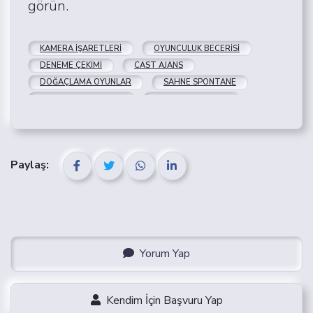
görün.
KAMERA İŞARETLERI
OYUNCULUK BECERISI
DENEME ÇEKIMI
CAST AJANS
DOĞAÇLAMA OYUNLAR
SAHNE SPONTANE
YARATICILIK GELIŞIMI
SAHNE BLOKLAMA
TAKIM UYUMU
PRATIK ÖNERILER
Paylaş:
Yorum Yap
Kendim İçin Başvuru Yap