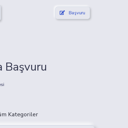
Başvuru
a Başvuru
si
üm Kategoriler