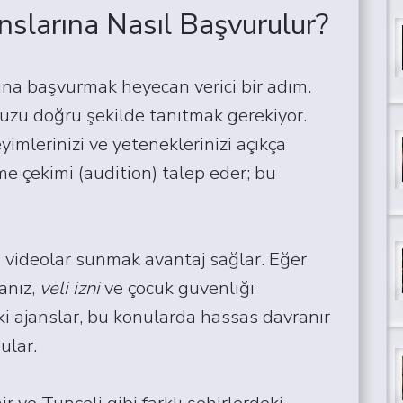
nslarına Nasıl Başvurulur?
ına başvurmak heyecan verici bir adım.
uzu doğru şekilde tanıtmak gerekiyor.
imlerinizi ve yeteneklerinizi açıkça
me çekimi (audition) talep eder; bu
a videolar sunmak avantaj sağlar. Eğer
anız,
veli izni
ve çocuk güvenliği
ki ajanslar, bu konularda hassas davranır
ular.
ve Tunceli gibi farklı şehirlerdeki