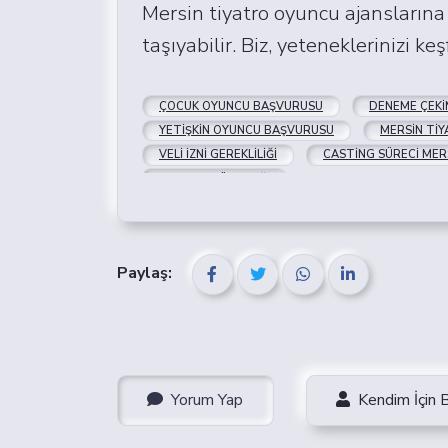
Mersin tiyatro oyuncu ajanslarına
taşıyabilir. Biz, yeteneklerinizi 
ÇOCUK OYUNCU BAŞVURUSU
DENEME ÇEKIM
YETIŞKIN OYUNCU BAŞVURUSU
MERSIN TIY
VELI İZNI GEREKLILIĞI
CASTING SÜRECI MER
OYUNCU GÜVENLIĞI
Paylaş:
Yorum Yap
Kendim İçin 