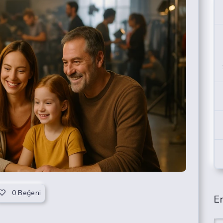
0
Beğeni
En