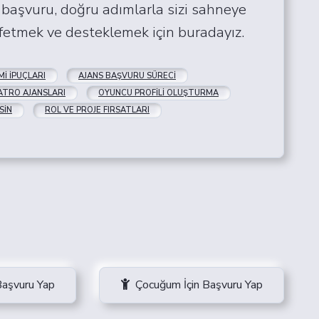
 başvuru, doğru adımlarla sizi sahneye
keşfetmek ve desteklemek için buradayız.
I İPUÇLARI
AJANS BAŞVURU SÜRECI
ATRO AJANSLARI
OYUNCU PROFILI OLUŞTURMA
SIN
ROL VE PROJE FIRSATLARI
Başvuru Yap
Çocuğum İçin Başvuru Yap