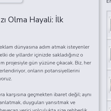
En
zı Olma Hayali: İlk
reklam dünyasına adım atmak isteyenler
elki de yıllardır içinizde sakladığınız o
m projesiyle gün yüzüne çıkacak. Biz, her
rlendiriyor, onların potansiyellerini
yoruz.
 karşısına geçmekten ibaret değil; aynı
anlatmak, duyguları yansıtmak ve
heyecan verici yolculukta size rehberlik