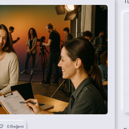
T
0
Beğeni