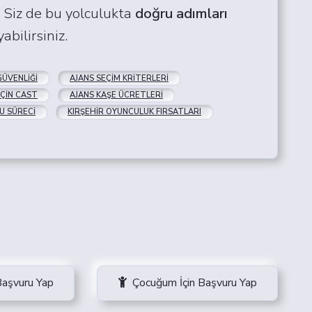
. Siz de bu yolculukta
doğru adımları
bilirsiniz.
ÜVENLIĞI
AJANS SEÇIM KRITERLERI
İÇIN CAST
AJANS KAŞE ÜCRETLERI
U SÜRECI
KIRŞEHIR OYUNCULUK FIRSATLARI
Başvuru Yap
Çocuğum İçin Başvuru Yap