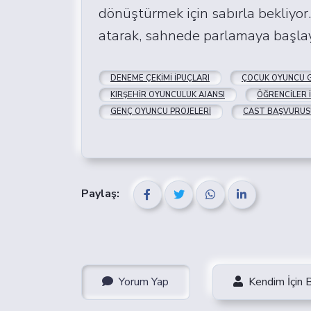
dönüştürmek için sabırla bekliyor
atarak, sahnede parlamaya başlaya
DENEME ÇEKIMI İPUÇLARI
ÇOCUK OYUNCU G
KIRŞEHIR OYUNCULUK AJANSI
ÖĞRENCILER 
GENÇ OYUNCU PROJELERI
CAST BAŞVURUS
Paylaş:
Yorum Yap
Kendim İçin 