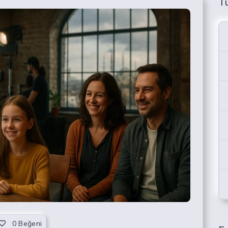
T
0
Beğeni