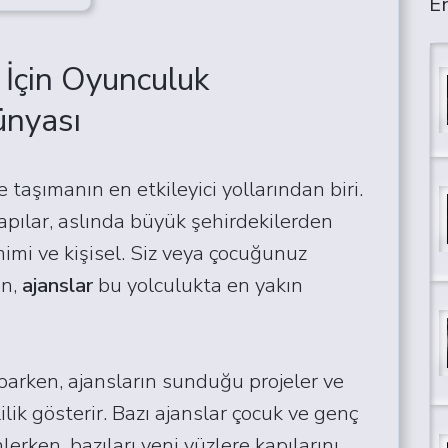
En
r İçin Oyunculuk
ünyası
aşımanın en etkileyici yollarından biri.
 kapılar, aslında büyük şehirdekilerden
mimi ve kişisel. Siz veya çocuğunuz
en,
ajanslar
bu yolculukta en yakın
parken, ajansların sunduğu projeler ve
lik gösterir. Bazı ajanslar çocuk ve genç
rken, bazıları yeni yüzlere kapılarını