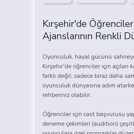
Kırşehir'de Öğrencile
Ajanslarının Renkli D
Oyunculuk, hayal gücünü sahneye t
Kırşehir'de öğrenciler için açılan
farklı değil; sadece biraz daha sa
oyunculuk dünyasına adım atark
rehberiniz olabilir.
Öğrenciler için cast başvurusu ya
deneme çekimleri (audition) çeşitli
oyunculara özel programlar düzenle