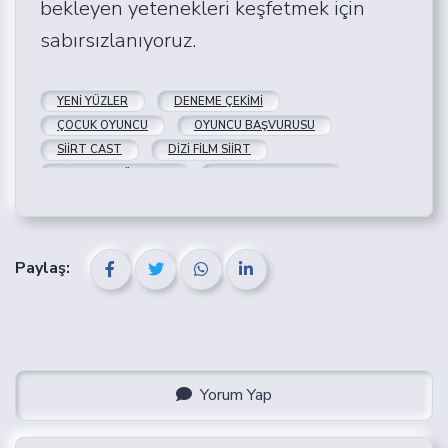
bekleyen yetenekleri keşfetmek için
sabırsızlanıyoruz.
YENI YÜZLER
DENEME ÇEKIMI
ÇOCUK OYUNCU
OYUNCU BAŞVURUSU
SIIRT CAST
DIZI FILM SIIRT
SIIRT PRODÜKSIYON
CAST AJANSI SIIRT
FILM PROJELERI
SIIRT OYUNCU
Paylaş:
Yorum Yap