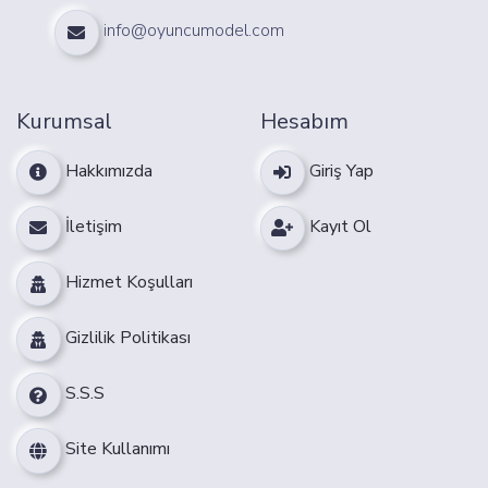
info@oyuncumodel.com
Kurumsal
Hesabım
Hakkımızda
Giriş Yap
İletişim
Kayıt Ol
Hizmet Koşulları
Gizlilik Politikası
S.S.S
Site Kullanımı