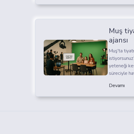
Muş tiy
ajansı
Muş'ta tiya
istiyorsunuz
yeteneği ke
süreciyle hay
Devamı