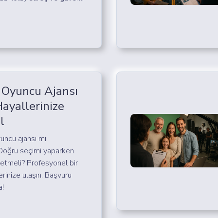
 Oyuncu Ajansı
Hayallerinize
l
yuncu ajansı mı
 Doğru seçimi yaparken
 etmeli? Profesyonel bir
erinize ulaşın. Başvuru
a!