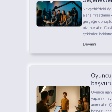
Seçenekler
Nevşehir'deki öğr
ajansı fırsatlarını
gerçeğe dönüştür
bizimle atın. Ca
çekimleri hakkında
Devamı
Oyuncu 
başvur
Oyuncu ajan
yaparak hayal
adımı atın. 
başvuruların