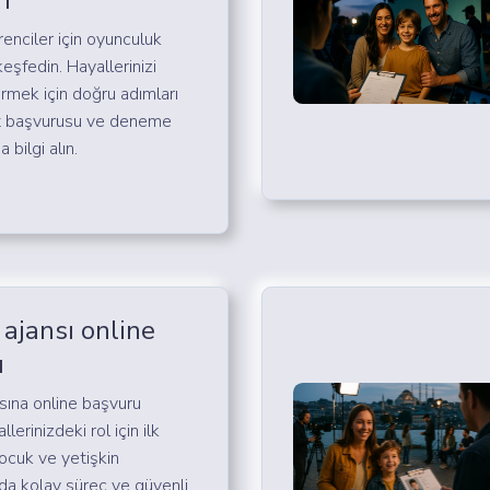
i
enciler için oyunculuk
 keşfedin. Hayallerinizi
mek için doğru adımları
st başvurusu ve deneme
 bilgi alın.
ajansı online
u
sına online başvuru
lerinizdeki rol için ilk
Çocuk ve yetişkin
da kolay süreç ve güvenli