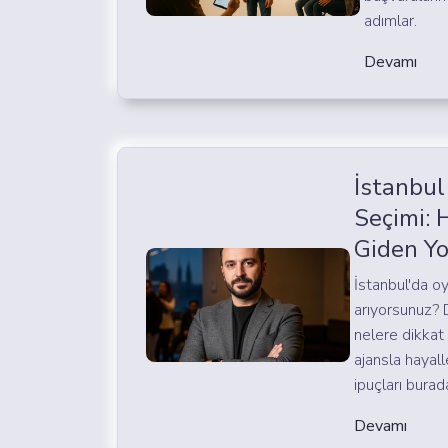
adımlar.
Devamı
İstanbul
Seçimi: 
Giden Yo
İstanbul'da o
arıyorsunuz?
nelere dikkat
ajansla hayall
ipuçları burad
Devamı