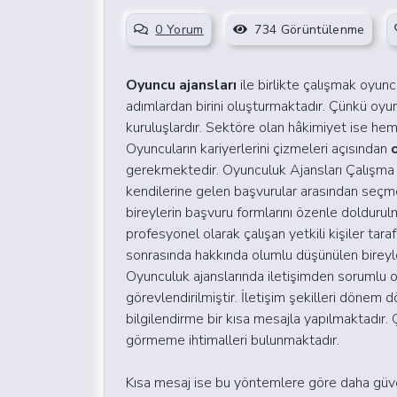
0 Yorum
734 Görüntülenme
Oyuncu ajansları
ile birlikte çalışmak oyun
adımlardan birini oluşturmaktadır. Çünkü oy
kuruluşlardır. Sektöre olan hâkimiyet ise he
Oyuncuların kariyerlerini çizmeleri açısından
gerekmektedir.
Oyunculuk Ajansları Çalışma 
kendilerine gelen başvurular arasından seç
bireylerin başvuru formlarını özenle doldurul
profesyonel olarak çalışan yetkili kişiler tar
sonrasında hakkında olumlu düşünülen bireyler 
Oyunculuk ajanslarında iletişimden sorumlu 
görevlendirilmiştir. İletişim şekilleri dönem
bilgilendirme bir kısa mesajla yapılmaktadır.
görmeme ihtimalleri bulunmaktadır.
Kısa mesaj ise bu yöntemlere göre daha güvenil