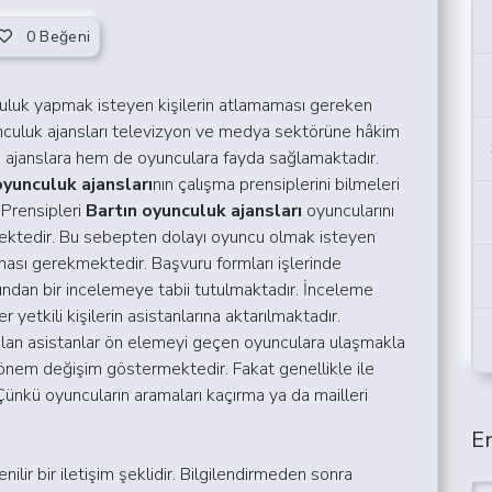
0
Beğeni
culuk yapmak isteyen kişilerin atlamaması gereken
unculuk ajansları televizyon ve medya sektörüne hâkim
m ajanslara hem de oyunculara fayda sağlamaktadır.
oyunculuk ajansları
nın çalışma prensiplerini bilmeleri
Prensipleri
Bartın oyunculuk ajansları
oyuncularını
mektedir. Bu sebepten dolayı oyuncu olmak isteyen
ması gerekmektedir. Başvuru formları işlerinde
afından bir incelemeye tabii tutulmaktadır. İnceleme
yetkili kişilerin asistanlarına aktarılmaktadır.
olan asistanlar ön elemeyi geçen oyunculara ulaşmakla
 dönem değişim göstermektedir. Fakat genellikle ile
 Çünkü oyuncuların aramaları kaçırma ya da mailleri
En
ir bir iletişim şeklidir.
Bilgilendirmeden sonra